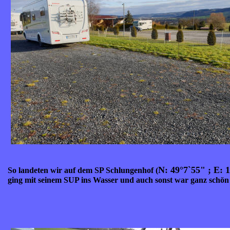
N: 49°7`55" ; E: 
So landeten wir auf dem SP Schlungenhof (
ging mit seinem SUP ins Wasser und auch sonst war ganz schön 