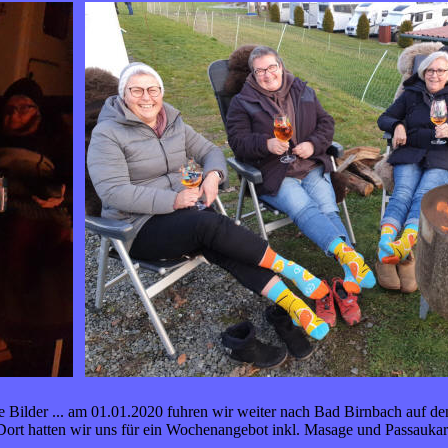
ne Bilder ... am 01.01.2020 fuhren wir weiter nach Bad Birnbach auf d
Dort hatten wir uns für ein Wochenangebot inkl. Masage und Passaukar