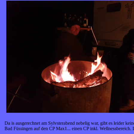
Da is ausgerechnet am Sylvsterabend nebelig war, gibt es leider kei
Bad Füssingen auf den CP Max1... einen CP inkl. Wellnessbereich. 