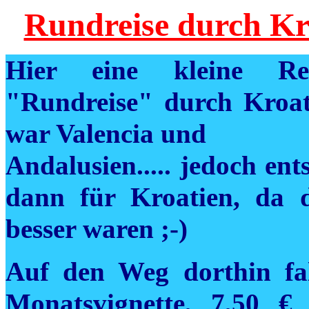
Rundreise durch Kr
Hier eine kleine Rei
"Rundreise" durch Kroati
war Valencia und
Andalusien..... jedoch en
dann für Kroatien, da d
besser waren ;-)
Auf den Weg dorthin fal
Monatsvignette, 7,50 €