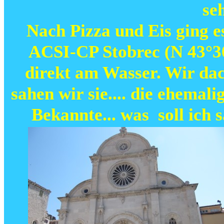
se
Nach Pizza und Eis ging e
ACSI-CP Stobrec (N 43°30`
direkt am Wasser. Wir dac
sahen wir sie.... die ehema
Bekannte... was soll ich 