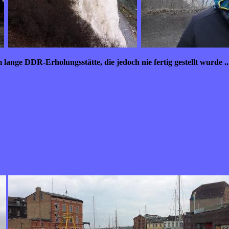
ange DDR-Erholungsstätte, die jedoch nie fertig gestellt wurde ...