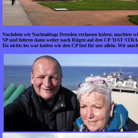
Nachdem wir Nachmittags Dresden verlassen haben, machten wir
SP und fuhren dann weiter nach Rügen auf den CP 'DAT S
Da nichts los war hatten wir den CP fast für uns allein. Wir ma