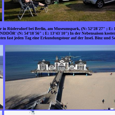
 in Rüdersdorf bei Berlin, am Museumspark, (N: 52°28`27" ; E: 
TRANDDÖR'
(N: 54°18`56" ; E: 13°43`10") In der Nebensaison koste
chten fast jeden Tag eine Erkundungstour auf der Insel. Binz und 