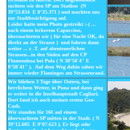
suchten wie den SP am Stadion (N
39°53.834 E 8°35.371 ) und machten uns
zur Stadtbesichtigung auf.
Leider hatte mein Photo gestreikt :-( ...
nach einem leckerem Capuccino,
übernachteten wir ( für eine Nacht OK, da
direkt an der Strasse ) und fuhren dann
weiter ... z .T. auf abenteuerlichen
Strassen...in den Süden auf den CP
Flumendosa bei Pula ( N 38°58`4" E
8°58`41" ). Auf dem Weg dahin sahen wir
immer wieder Flamingos am Strassenrand.
Wir blieben 3 Tage über Ostern, bei
herrlichem Wetter, in Puna und dann ging
es weiter in die Inselhauptstadt Cagliari.
Dort fand ich auch meinen ersten Geo-
Cash.
Wir standen für 16€ auf einem
überwachtem SP mitten in der Stadt. ( N
39°12.605 E 9°07.623 ). Er liegt sehr