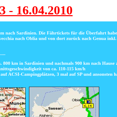
3 - 16.04.2010
om nach Sardinien. Die Fährtickets für die Überfahrt hab
tavecchia nach Oblia und von dort zurück nach Genua inkl.
.....
a. 800 km in Sardinien und nachmals 900 km nach Hause z
hnittsgeschwindigkeit von ca. 110-115 km/h
 auf ACSI-Campingplätzen, 3 mal auf SP und ansonsten ha