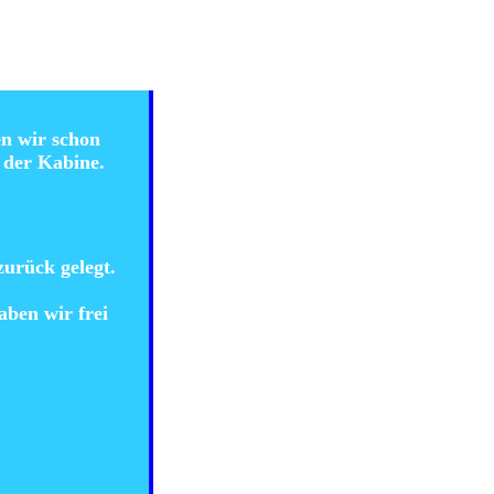
en wir schon
 der Kabine.
urück gelegt.
ben wir frei