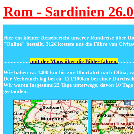
Rom - Sardinien 26.0
H
ier ein kleiner Reisebericht unserer Rundreise über R
"Online" bestellt. 312€ kostete uns die Fähre von Civi
..................
.mit der Maus über die Bilder fahren.
..........
Wir haben ca. 1400 km bis zur Überfahrt nach Olbia, c
Der Verbrauch lag bei ca. 11 l/100km bei einer Durchsc
Wir waren insgesamt 22 Tage unterwegs, davon 10 Tage
gestanden.