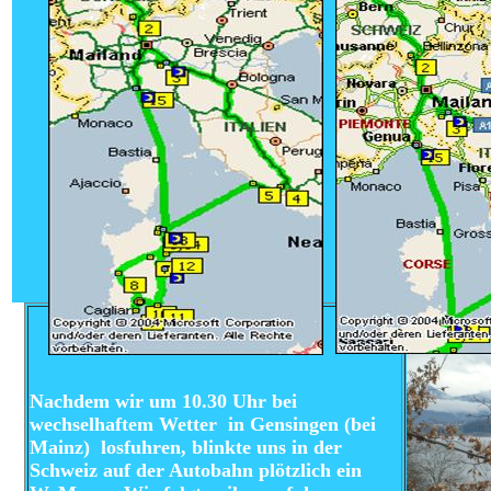
Nachdem wir um 10.30 Uhr bei
wechselhaftem Wetter in Gensingen (bei
Mainz) losfuhren, blinkte uns in der
Schweiz auf der Autobahn plötzlich ein