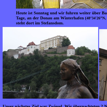
Heute ist Sonntag und wir fuhren weiter über Ba
Tage, an der Donau am Winterhafen (
48°34'26”N,
steht dort im Stefansdom.
Unser nächstes Ziel war Zwiesel. Wir übernachteten 2 