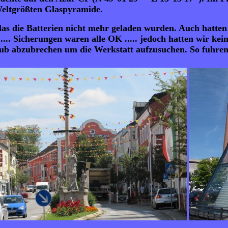
 Weltgrößten Glaspyramide.
das die Batterien nicht mehr geladen wurden. Auch hatten
.... Sicherungen waren alle OK ..... jedoch hatten wir ke
rlaub abzubrechen um die Werkstatt aufzusuchen. So fuhr