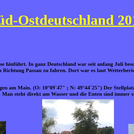
üd-Ostdeutschland 20
se hinführt. In ganz Deutschland war seit anfang Juli bes
in Richtung Passau zu fahren. Dort war es laut Wetterber
gen am Main. (O: 10°09`47" ; N: 49°44`25") Der Stellplat
. Man steht direkt am Wasser und die Enten sind immer so