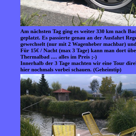
Am nächsten Tag ging es weiter 330 km nach Bad G
geplatzt. Es passierte genau an der Ausfahrt Re
gewechselt (nur mit 2 Wagenheber machbar) und w
Für 15€ / Nacht (max 3 Tage) kann man dort übern
Thermalbad .... alles im Preis ;-)
Innerhalb der 3 Tage machten wir eine Tour dir
hier nochmals vorbei schauen. (Geheimtip)