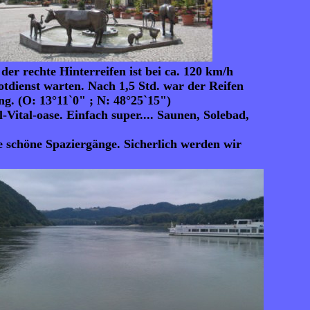
der rechte Hinterreifen ist bei ca. 120 km/h
otdienst warten. Nach 1,5 Std. war der Reifen
g. (O: 13°11`0" ; N: 48°25`15")
Vital-oase. Einfach super.... Saunen, Solebad,
 schöne Spaziergänge. Sicherlich werden wir