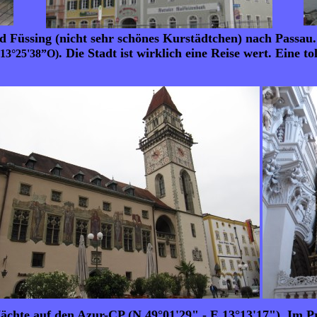
d Füssing (nicht sehr schönes Kurstädtchen) nach Passau. 
. Die Stadt ist wirklich eine Reise wert. Eine 
 13°25'38”O)
Nächte auf den Azur-CP (
N 49°01'29" - E 13°13'17"). Im Pr