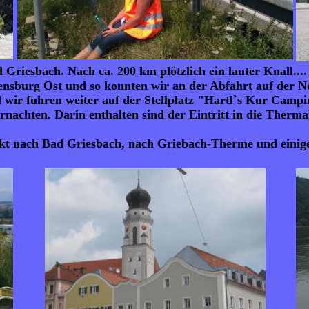
riesbach. Nach ca. 200 km plötzlich ein lauter Knall.... 
gensburg Ost und so konnten wir an der Abfahrt auf der N
ir fuhren weiter auf der Stellplatz "Hartl`s Kur Campin
achten. Darin enthalten sind der Eintritt in die Thermal-
ekt nach Bad Griesbach, nach Griebach-Therme und einige