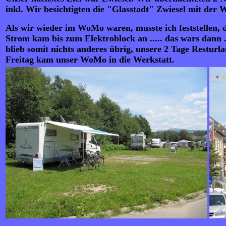
inkl. Wir besichtigten die "Glasstadt" Zwiesel mit der
Als wir wieder im WoMo waren, musste ich feststellen, 
Strom kam bis zum Elektroblock an ..... das wars dann .
blieb somit nichts anderes übrig, unsere 2 Tage Restu
Freitag kam unser WoMo in die Werkstatt.