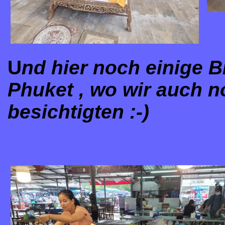
U
nd hier noch einige 
Phuket , wo wir auch 
besichtigten :-)