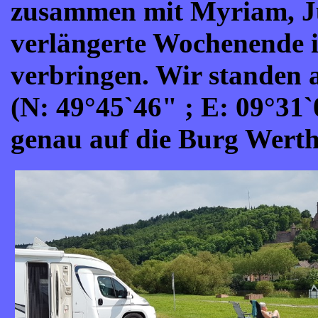
zusammen mit Myriam, Jü
verlängerte Wochenende 
verbringen. Wir standen 
(N: 49°45`46" ; E: 09°31`0
genau auf die Burg Werth