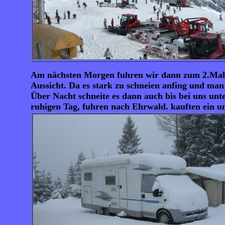
Am nächsten Morgen fuhren wir dann zum 2.Mal au
Aussicht. Da es stark zu schneien anfing und man 
Über Nacht schneite es dann auch bis bei uns unt
ruhigen Tag, fuhren nach Ehrwald. kauften ein u