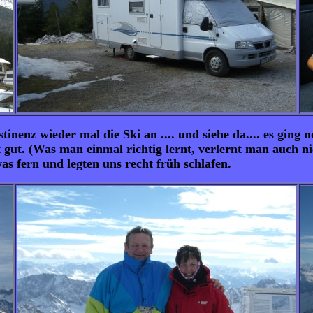
inenz wieder mal die Ski an .... und siehe da.... es ging
gut. (Was man einmal richtig lernt, verlernt man auch ni
s fern und legten uns recht früh schlafen.